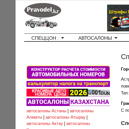
СПЕЦЦОН :
АВТОСАЛОНЫ
Сп
Гор
Аст
пов
Тел
Гра
С п
автосалоны Астаны
|
автосалоны
Алматы
|
автосалоны Атырау
|
Сп
автосалоны Актау
|
автосалоны