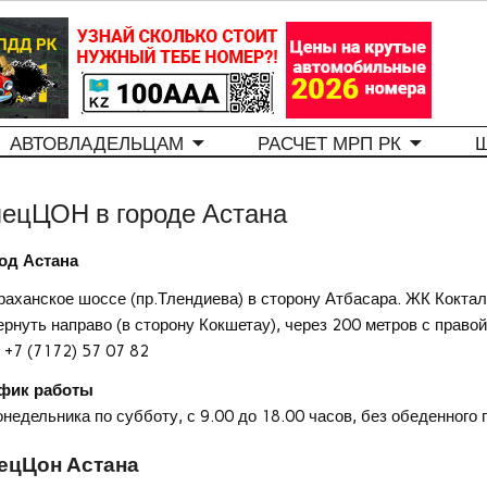
АВТОВЛАДЕЛЬЦАМ
РАСЧЕТ МРП РК
ецЦОН в городе Астана
од Астана
раханское шоссе (пр.Тлендиева) в сторону Атбасара. ЖК Коктал
ернуть направо (в сторону Кокшетау), через 200 метров с прав
: +7 (7172) 57 07 82
фик работы
онедельника по субботу, с 9.00 до 18.00 часов, без обеденного
ецЦон Астана