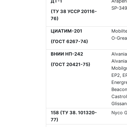
ДТ-1
Arapen
SP-34
(ТУ 38 УССР 20116-
76)
ЦИАТИМ-201
Mobilt
O-Grea
(ГОСТ 6267-74)
ВНИИ НП-242
Alvania
Alvani
(ГОСТ 20421-75)
Mobilg
EP2, E
Energr
Beacon
Castro
Glissa
158 (ТУ 38. 101320-
Nyco G
77)