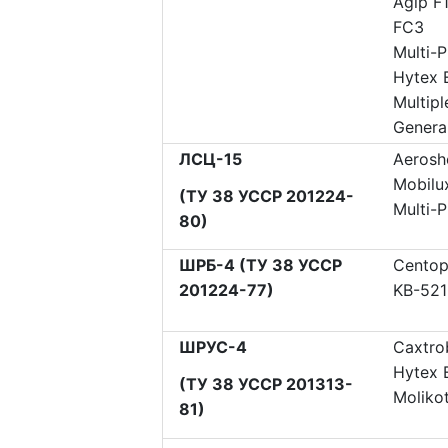
Agip F
FC3
Multi-
Hytex 
Multip
Genera
ЛСЦ-15
Aeroshe
Mobilu
(ТУ 38 УССР 201224-
Multi-
80)
ШРБ-4 (ТУ 38 УССР
Centop
201224-77)
KB-521
ШРУС-4
Сaxtro
Hytex 
(ТУ 38 УССР 201313-
Moliko
81)