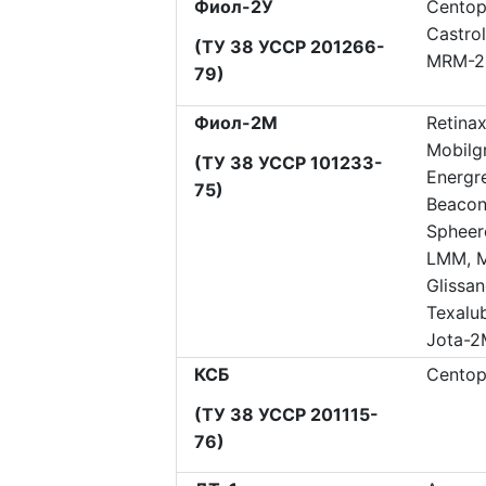
Фиол-2У
Centop
Castro
(ТУ 38 УССР 201266-
MRM-2
79)
Фиол-2М
Retina
Mobilg
(ТУ 38 УССР 101233-
Energr
75)
Beaco
Spheer
LMM, 
Glissa
Texalu
Jota-2
КСБ
Centop
(ТУ 38 УССР 201115-
76)