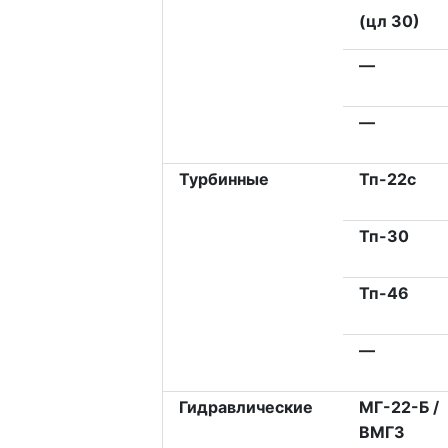
(цл 30)
—
—
Турбинные
Тп-22с
Тп-30
Тп-46
—
Гидравлические
МГ-22-Б /
ВМГЗ