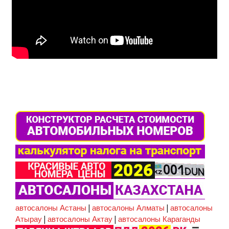
автосалоны Астаны
|
автосалоны Алматы
|
автосалоны
Атырау
|
автосалоны Актау
|
автосалоны Караганды