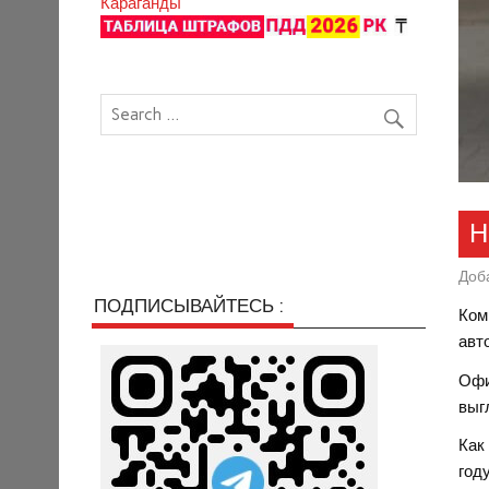
Караганды
Н
Доб
ПОДПИСЫВАЙТЕСЬ :
Ком
авт
Офи
выг
Как
год