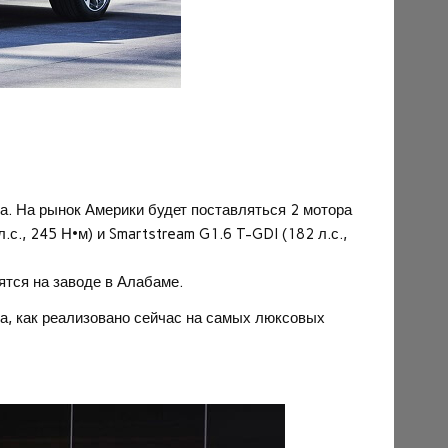
на.
На рынок Америки будет поставляться 2 мотора
с., 245 Н•м) и Smartstream G1.6 T-GDI (182 л.с.,
тся на заводе в Алабаме.
ра, как реализовано сейчас на самых люксовых