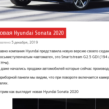
овая Hyundai Sonata 2020
авлено
5 декабря, 2019
авно компания Hyundai представила новую версию своего седа
восьмиступенчатым «автомате», это Smartstream G2.5 GDI (194 л.
 Н•м).
 даже начались продажи автомобилей которые сейчас производя
приборной панели мы видим, что при повороте включается каме
елях.
трим как выглядит новая Hyundai Sonata 2020