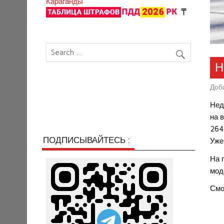
Караганды
Н
Доб
Нед
на 
264
ПОДПИСЫВАЙТЕСЬ :
Уже
На 
мод
Смо