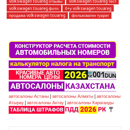
volkswagen touareg отзывы
volkswagen touareg тест
volkswagen touareg фото
б+у volkswagen touareg
продажа volkswagen touareg
фольксваген туарег
автосалоны Астаны
|
автосалоны Алматы
|
автосалоны
Атырау
|
автосалоны Актау
|
автосалоны Караганды