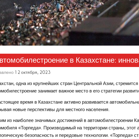
втомобилестроение в Казахстане: иннов
авлено
12 октября, 2023
ахстан, одна из крупнейших стран Центральной Азии, стремится
омобилестроение занимает важное место в его стратегии развити
астоящее время в Казахстане активно развивается автомобильн
рывая новые перспективы для местного населения.
им из наиболее значимых достижений в автомобилестроении Каз
омобиля «Торпеда». Производимый на территории страны, этот 
логическую безопасность и передовые технологии. «Торпеда» с