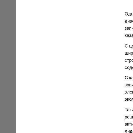
Одн
див
зап
каз
С ц
шир
стр
сод
С к
зав
эле
эко
Так
реш
акт
лид