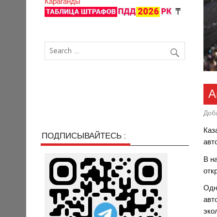
Караганды
А
Доб
Каз
ПОДПИСЫВАЙТЕСЬ :
авт
В н
отк
Одн
авт
эко