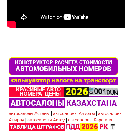
автосалоны Астаны
|
автосалоны Алматы
|
автосалоны
Атырау
|
автосалоны Актау
|
автосалоны Караганды