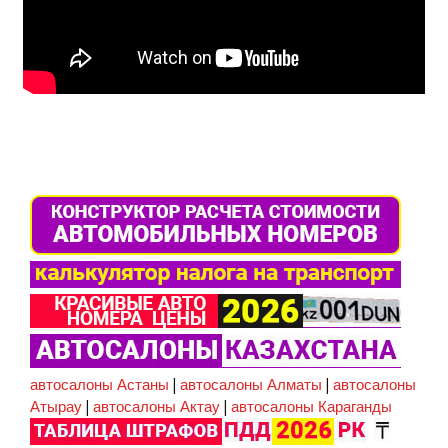
автосалоны Астаны
|
автосалоны Алматы
|
автосалоны
Атырау
|
автосалоны Актау
|
автосалоны Караганды