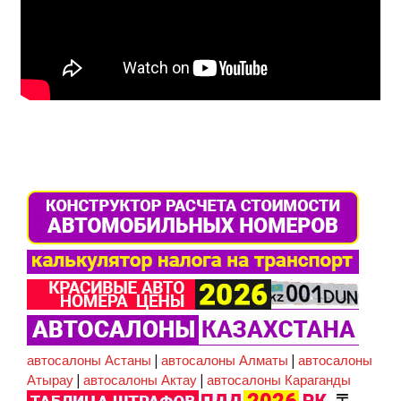
автосалоны Астаны
|
автосалоны Алматы
|
автосалоны
Атырау
|
автосалоны Актау
|
автосалоны Караганды